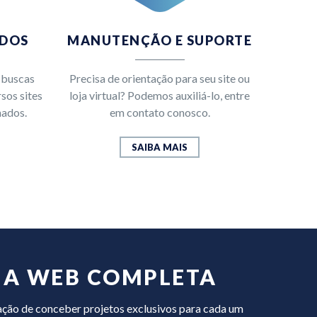
ADOS
MANUTENÇÃO E SUPORTE
s buscas
Precisa de orientação para seu site ou
sos sites
loja virtual? Podemos auxiliá-lo, entre
nados.
em contato conosco.
SAIBA MAIS
IA WEB COMPLETA
ação de conceber projetos exclusivos para cada um