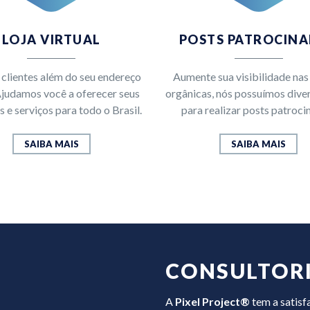
LOJA VIRTUAL
POSTS PATROCIN
 clientes além do seu endereço
Aumente sua visibilidade na
 Ajudamos você a oferecer seus
orgânicas, nós possuímos diver
 e serviços para todo o Brasil.
para realizar posts patroci
SAIBA MAIS
SAIBA MAIS
CONSULTOR
A
Pixel Project®
tem a satisf