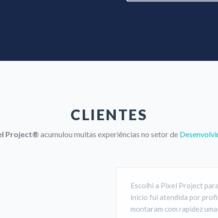
CLIENTES
el Project®
acumulou muitas experiências no setor de
Desenvolv
Escolhi a Pixel Project para
início fui atendida por pro
montaram com rapidez uma 